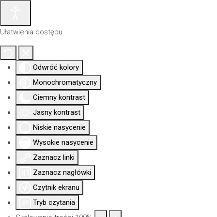
Ułatwienia dostępu
Odwróć kolory
Monochromatyczny
Ciemny kontrast
Jasny kontrast
Niskie nasycenie
Wysokie nasycenie
Zaznacz linki
Aktualności
Nowa
Dla
Uprawni
Izba
siedziba
członków
Zaznacz nagłówki
Czytnik ekranu
Tryb czytania