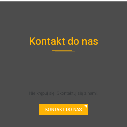
Kontakt do nas
Maszy pytania?
Chciałbyś się dowiedzieć więcej na
temat naszej IZBY?
Nie krępuj się. Skontaktuj się z nami.
KONTAKT DO NAS