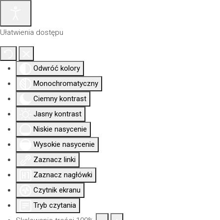
Ułatwienia dostępu
Odwróć kolory
Monochromatyczny
Ciemny kontrast
Jasny kontrast
Niskie nasycenie
Wysokie nasycenie
Zaznacz linki
Aktualności
Nowa
Dla
Uprawni
Izba
siedziba
członków
Zaznacz nagłówki
Czytnik ekranu
Tryb czytania