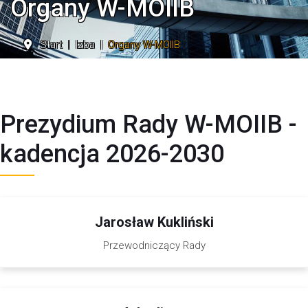
Organy W-MOIIB
Start
Izba
Organy W-MOIIB
Prezydium Rady W-MOIIB -
kadencja 2026-2030
Jarosław Kukliński
Przewodniczący Rady