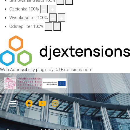
Skalowanie treści
100
%
Czcionka
100
%
Wysokość linii
100
%
Odstęp liter
100
%
Web Accessibility plugin
by DJ-Extensions.com