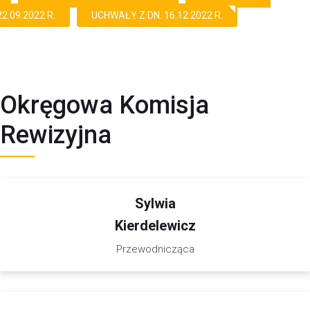
22.09.2022 R.
UCHWAŁY Z DN. 16.12.2022 R.
Okręgowa Komisja
Rewizyjna
Sylwia
Kierdelewicz
Przewodnicząca