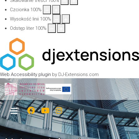
Skalowanie treści
100
%
Czcionka
100
%
Wysokość linii
100
%
Odstęp liter
100
%
Web Accessibility plugin
by DJ-Extensions.com