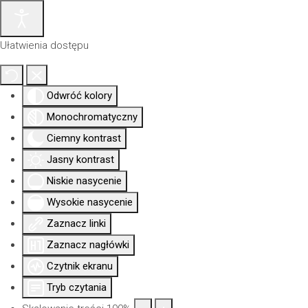
Ułatwienia dostępu
Odwróć kolory
Monochromatyczny
Ciemny kontrast
Jasny kontrast
Niskie nasycenie
Wysokie nasycenie
Zaznacz linki
Aktualności
Nowa
Dla
Uprawni
Izba
siedziba
członków
Zaznacz nagłówki
Czytnik ekranu
Tryb czytania