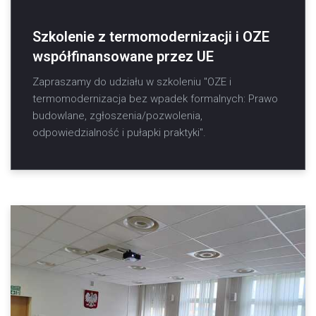
Szkolenie z termomodernizacji i OZE
współfinansowane przez UE
Zapraszamy do udziału w szkoleniu "OZE i
termomodernizacja bez wpadek formalnych: Prawo
budowlane, zgłoszenia/pozwolenia,
odpowiedzialność i pułapki praktyki".