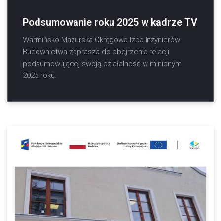
Podsumowanie roku 2025 w kadrze TV
Warmińsko-Mazurska Okręgowa Izba Inżynierów
Budownictwa zaprasza do obejrzenia relacji
podsumowującej swoją działalność w minionym
2025 roku.