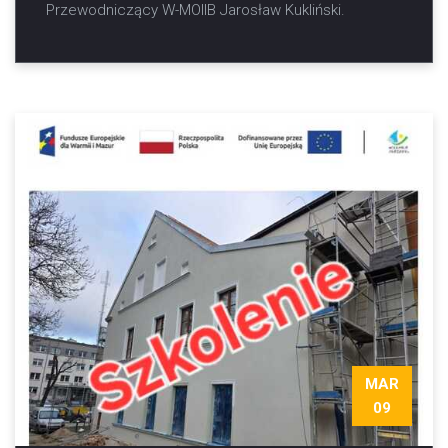
Przewodniczący W-MOIIB Jarosław Kukliński.
MAR
09