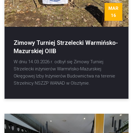
MAR
16
Zimowy Turniej Strzelecki Warmińsko-
Mazurskiej OIIB
W dniu 14.03.2026 r. odbył się Zimowy Turniej
Strzelecki inżynierów Warmińsko-Mazurskiej
Okręgowej Izby Inżynierów Budownictwa na terenie
Strzelnicy NSZZP WANAD w Olsztynie.