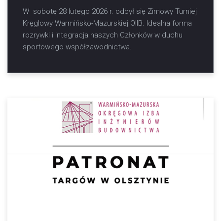
W sobotę 28 lutego 2026 r. odbył się Zimowy Turniej
Kręglowy Warmińsko-Mazurskiej OIIB. Idealna forma
rozrywki i integracja naszych Członków w duchu
sportowego współzawodnictwa.