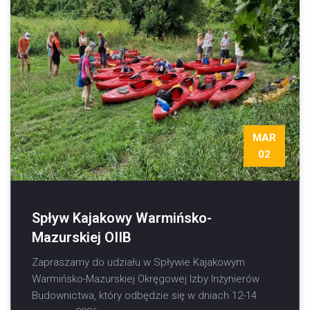
MAR
02
Spływ Kajakowy Warmińsko-
Mazurskiej OIIB
Zapraszamy do udziału w Spływie Kajakowym
Warmińsko-Mazurskiej Okręgowej Izby Inżynierów
Budownictwa, który odbędzie się w dniach 12-14