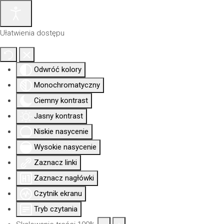
Ułatwienia dostępu
Odwróć kolory
Monochromatyczny
Ciemny kontrast
Jasny kontrast
Niskie nasycenie
Wysokie nasycenie
Zaznacz linki
Aktualności
Nowa
Dla
Uprawni
Izba
siedziba
członków
Zaznacz nagłówki
Czytnik ekranu
Tryb czytania