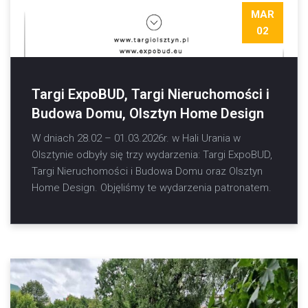
MAR
02
Targi ExpoBUD, Targi Nieruchomości i
Budowa Domu, Olsztyn Home Design
W dniach 28.02 – 01.03.2026r. w Hali Urania w
Olsztynie odbyły się trzy wydarzenia: Targi ExpoBUD,
Targi Nieruchomości i Budowa Domu oraz Olsztyn
Home Design. Objęliśmy te wydarzenia patronatem.